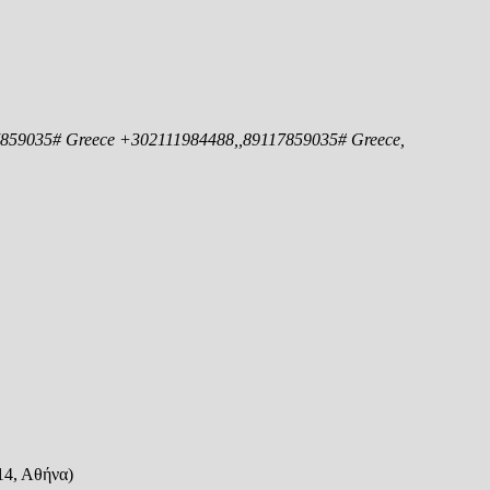
17859035# Greece +302111984488,,89117859035# Greece,
14, Αθήνα)